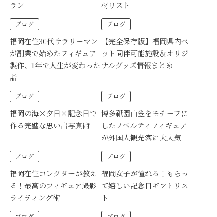
ラン
材リスト
ブログ
ブログ
福岡在住30代サラリーマン
【完全保存版】福岡県内ペ
が副業で始めたフィギュア
ット同伴可能施設＆オリジ
製作、1年で人生が変わった
ナルグッズ情報まとめ
話
ブログ
ブログ
福岡の海×夕日×記念日で
博多祇園山笠をモチーフに
作る完璧な思い出写真術
したノベルティフィギュア
が外国人観光客に大人気
ブログ
ブログ
福岡在住コレクターが教え
福岡女子が憧れる！もらっ
る！最高のフィギュア撮影
て嬉しい記念日ギフトリス
ライティング術
ト
ブログ
ブログ