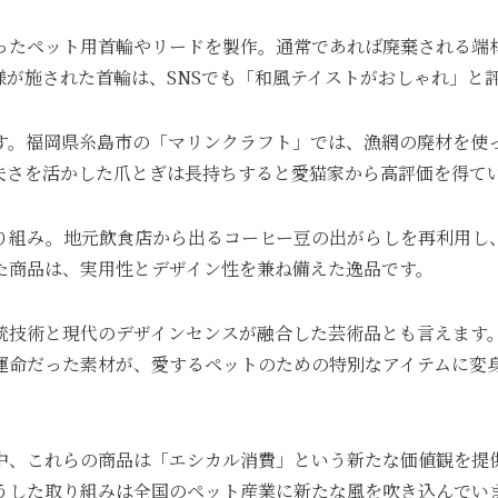
ったペット用首輪やリードを製作。通常であれば廃棄される端
が施された首輪は、SNSでも「和風テイストがおしゃれ」と
す。福岡県糸島市の「マリンクラフト」では、漁網の廃材を使
夫さを活かした爪とぎは長持ちすると愛猫家から高評価を得て
り組み。地元飲食店から出るコーヒー豆の出がらしを再利用し
た商品は、実用性とデザイン性を兼ね備えた逸品です。
統技術と現代のデザインセンスが融合した芸術品とも言えます
運命だった素材が、愛するペットのための特別なアイテムに変
中、これらの商品は「エシカル消費」という新たな価値観を提
うした取り組みは全国のペット産業に新たな風を吹き込んでい