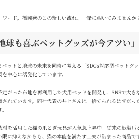
ーワード。福岡発のこの新しい流れ、一緒に覗いてみませんか
犬も地球も喜ぶペットグッズが今アツい
ペットと地球の未来を同時に考える「SDGs対応型ペットグ
岡を中心に活発化しています。
予定だった布地を再利用した犬用ベッドを開発し、SNSで大き
賛されています。同社代表の井上さんは「捨てられるはずだっ
す。
伐材を活用した猫の爪とぎ玩具が人気急上昇中。従来の紙製爪
小限に抑えながらも、猫の本能を満たす工夫が詰まった商品で