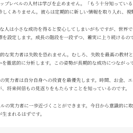
トップレベルの人材は学びを止めません。「もう十分知ってい
珍しくありません。彼らは定期的に新しい情報を取り入れ、視
的な人は小さな成功を得ると安心してしまいがちですが、世界
標を設定します。成長の階段を一段ずつ、着実に上り続けるの
界的な実力者は失敗を恐れません。むしろ、失敗を最高の教材
かを徹底的に分析します。この姿勢が長期的な成功につながっ
スの実力者は自分自身への投資を最優先します。時間、お金、
が、将来何倍もの見返りをもたらすことを知っているのです。
ベルの実力者に一歩近づくことができます。今日から意識的に
が生まれるはずです。